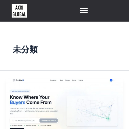
内
容
を
ス
キ
ッ
プ
未分類