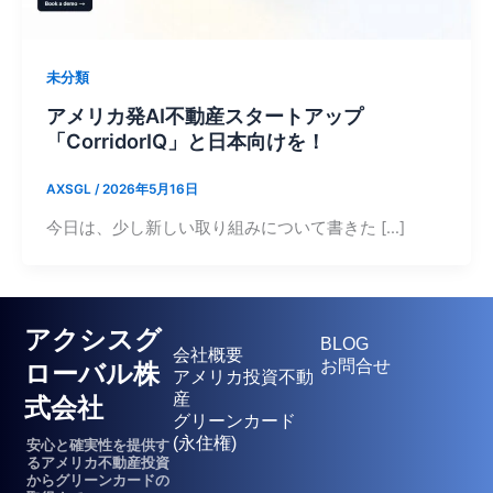
未分類
アメリカ発AI不動産スタートアップ
「CorridorIQ」と日本向けを！
AXSGL
/
2026年5月16日
今日は、少し新しい取り組みについて書きた […]
アクシスグ
BLOG
会社概要
お問合せ
ローバル株
アメリカ投資不動
産
式会社
グリーンカード
(永住権)
安心と確実性を提供す
るアメリカ不動産投資
からグリーンカードの