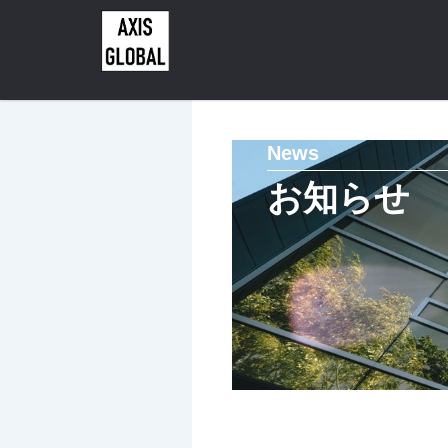
内
容
を
ス
キ
ッ
News
プ
お知らせ