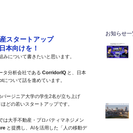
お知らせ一
動産スタートアップ
」と日本向けを！
組みについて書きたいと思います。
データ分析会社である
CorridorIQ
と、日本
lotについて話を進めています。
メリカのバージニア大学の学生2名が立ち上げ
月ほどの若いスタートアップです。
では大手不動産・プロパティマネジメン
ure
と提携し、AIを活用した「人の移動デ