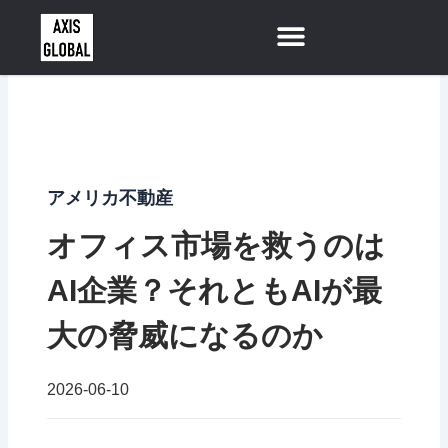
内
容
を
ス
キ
ッ
プ
アメリカ不動産
オフィス市場を救うのは
AI企業？それともAIが最
大の脅威になるのか
2026-06-10