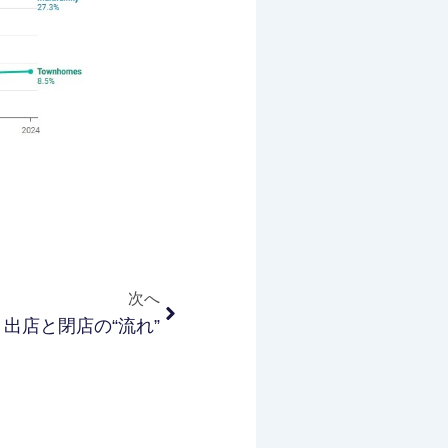
Next
次へ
：出店と閉店の“流れ”