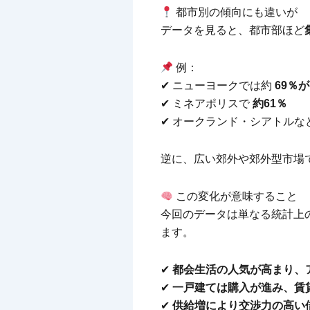
都市別の傾向にも違いが
データを見ると、都市部ほど
例：
✔ ニューヨークでは約
69％
✔ ミネアポリスで
約61％
✔ オークランド・シアトルな
逆に、広い郊外や郊外型市場
この変化が意味すること
今回のデータは単なる統計上
ます。
✔
都会生活の人気が高まり、
✔
一戸建ては購入が進み、賃
✔
供給増により交渉力の高い