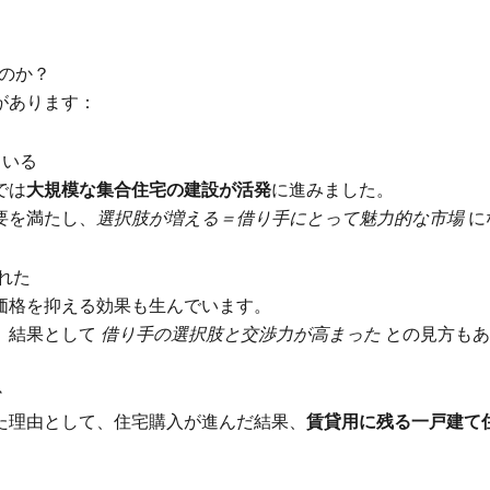
のか？
があります：
ている
では
大規模な集合住宅の建設が活発
に進みました。
要を満たし、
選択肢が増える＝借り手にとって魅力的な市場
に
れた
価格を抑える効果も生んでいます。
、結果として
借り手の選択肢と交渉力が高まった
との見方もあ
少
た理由として、住宅購入が進んだ結果、
賃貸用に残る一戸建て
。