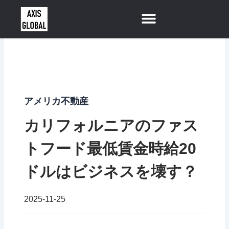
内
容
を
ス
キ
ッ
プ
アメリカ不動産
カリフォルニアのファス
トフード最低賃金時給20
ドルはビジネスを壊す？
2025-11-25