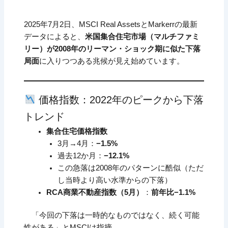
2025年7月2日、MSCI Real AssetsとMarkerrの最新
データによると、
米国集合住宅市場（マルチファミ
リー）が2008年のリーマン・ショック期に似た下落
局面
に入りつつある兆候が見え始めています。
価格指数：2022年のピークから下落
トレンド
集合住宅価格指数
3月→4月：
−1.5%
過去12か月：
−12.1%
この急落は2008年のパターンに酷似（ただ
し当時より高い水準からの下落）
RCA商業不動産指数（5月）
：
前年比−1.1%
「今回の下落は一時的なものではなく、続く可能
性がある」とMSCIは指摘。