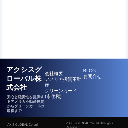
アクシスグ
BLOG
会社概要
お問合せ
ローバル株
アメリカ投資不動
産
式会社
グリーンカード
(永住権)
安心と確実性を提供す
るアメリカ不動産投資
からグリーンカードの
取得まで
©︎ AXIS GLOBAL Co.Ltd. All Rights
AXIS GLOBAL Co.Ltd
Reserved.