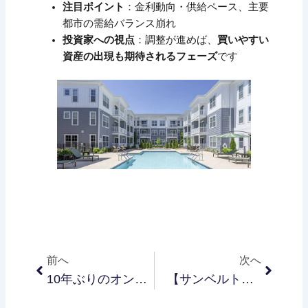
注目ポイント
：金利動向・供給ペース、主要
都市の需給バランス崩れ
投資家への視点
：調整が進めば、
買いやすい
資産の出現も期待されるフェーズ
です
Prev
Next
前へ
次へ
10年ぶりのオンライン小売鈍化、関税がeコマース直撃！
【サンベルト住宅市場が変調】在庫急増＆買い手減少で“売り手市場”が終焉へ