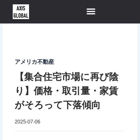
内
容
を
ス
キ
ッ
プ
アメリカ不動産
【集合住宅市場に再び陰
り】価格・取引量・家賃
がそろって下落傾向
2025-07-06