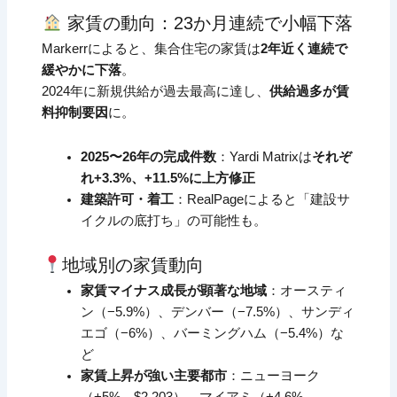
家賃の動向：23か月連続で小幅下落
Markerrによると、集合住宅の家賃は
2年近く連続で
緩やかに下落
。
2024年に新規供給が過去最高に達し、
供給過多が賃
料抑制要因
に。
2025〜26年の完成件数
：Yardi Matrixは
それぞ
れ+3.3%、+11.5%に上方修正
建築許可・着工
：RealPageによると「建設サ
イクルの底打ち」の可能性も。
地域別の家賃動向
家賃マイナス成長が顕著な地域
：オースティ
ン（−5.9%）、デンバー（−7.5%）、サンディ
エゴ（−6%）、バーミングハム（−5.4%）な
ど
家賃上昇が強い主要都市
：ニューヨーク
（+5%、$2,203）、マイアミ（+4.6%、